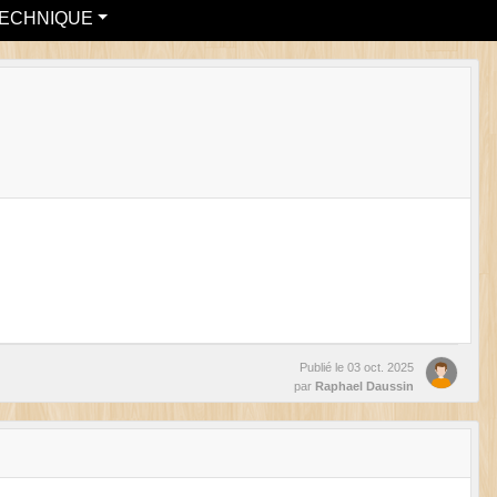
ECHNIQUE
Publié le
03 oct. 2025
par
Raphael Daussin