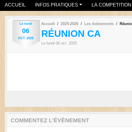
ACCUEIL
INFOS PRATIQUES
LA COMPETITION
Accueil
2025-2026
Les évènements
Réuni
Le
lundi
06
RÉUNION CA
OCT.
2025
Le
lundi
06
oct.
2025
COMMENTEZ L’ÉVÈNEMENT