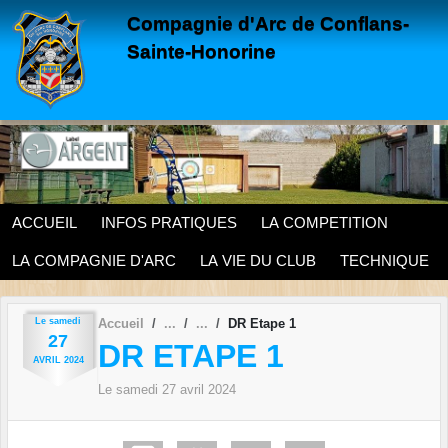
Panneau de gestion des cookies
Compagnie d'Arc de Conflans-
Sainte-Honorine
ACCUEIL
INFOS PRATIQUES
LA COMPETITION
LA COMPAGNIE D'ARC
LA VIE DU CLUB
TECHNIQUE
Le
samedi
Accueil
DR Etape 1
27
DR ETAPE 1
AVRIL
2024
Le
samedi
27
avril
2024