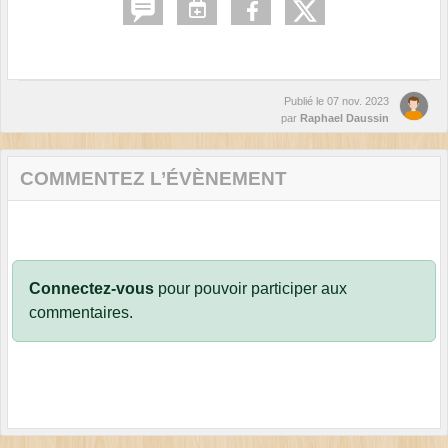
Publié le
07 nov. 2023
par
Raphael Daussin
COMMENTEZ L’ÉVÈNEMENT
Connectez-vous
pour pouvoir participer aux
commentaires.