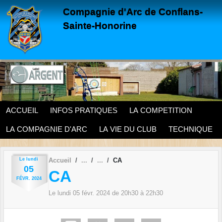
Panneau de gestion des cookies
Compagnie d'Arc de Conflans-
Sainte-Honorine
ACCUEIL
INFOS PRATIQUES
LA COMPETITION
LA COMPAGNIE D'ARC
LA VIE DU CLUB
TECHNIQUE
Le
lundi
Accueil
CA
05
CA
FÉVR.
2024
Le
lundi
05
févr.
2024
de 20h30 à 22h30