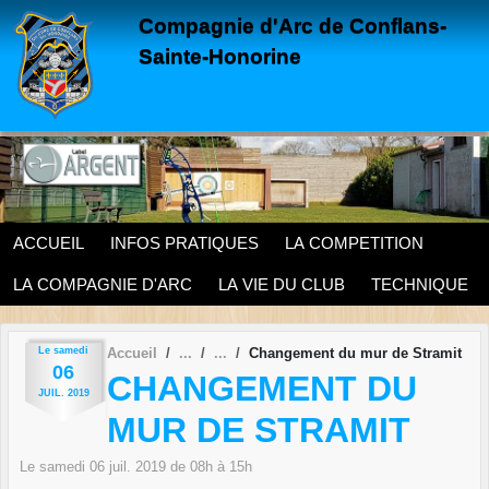
Panneau de gestion des cookies
Compagnie d'Arc de Conflans-
Sainte-Honorine
ACCUEIL
INFOS PRATIQUES
LA COMPETITION
LA COMPAGNIE D'ARC
LA VIE DU CLUB
TECHNIQUE
Le
samedi
Accueil
Changement du mur de Stramit
06
CHANGEMENT DU
JUIL.
2019
MUR DE STRAMIT
Le
samedi
06
juil.
2019
de 08h à 15h