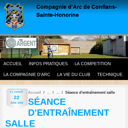
Panneau de gestion des cookies
Compagnie d'Arc de Conflans-
Sainte-Honorine
ACCUEIL
INFOS PRATIQUES
LA COMPETITION
LA COMPAGNIE D'ARC
LA VIE DU CLUB
TECHNIQUE
Le
samedi
Accueil
Séance d'entraînement salle
22
SÉANCE
JUIN
2019
D'ENTRAÎNEMENT
SALLE