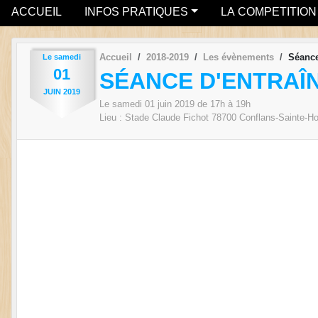
ACCUEIL
INFOS PRATIQUES
LA COMPETITION
Accueil
2018-2019
Les évènements
Séance
Le
samedi
01
SÉANCE D'ENTRAÎ
JUIN
2019
Le
samedi
01
juin
2019
de 17h à 19h
Lieu :
Stade Claude Fichot
78700
Conflans-Sainte-Ho