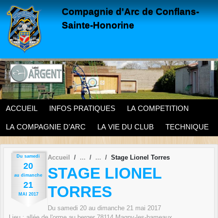
Panneau de gestion des cookies
Compagnie d'Arc de Conflans-
Sainte-Honorine
ACCUEIL
INFOS PRATIQUES
LA COMPETITION
LA COMPAGNIE D'ARC
LA VIE DU CLUB
TECHNIQUE
Du
samedi
Accueil
Stage Lionel Torres
20
STAGE LIONEL
au
dimanche
21
TORRES
MAI
2017
Du
samedi
20
au
dimanche
21
mai
2017
Lieu :
allée de l'orme au berger
78114
Magny-les-hameaux