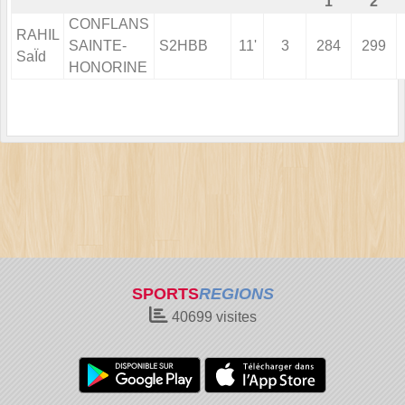
1
2
CONFLANS
RAHIL
SAINTE-
S2HBB
11'
3
284
299
SaÏd
HONORINE
SPORTS
REGIONS
40699
visites