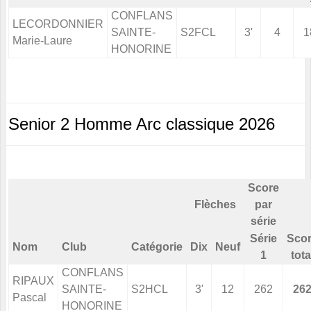
CONFLANS
LECORDONNIER
SAINTE-
S2FCL
3'
4
1
Marie-Laure
HONORINE
Senior 2 Homme Arc classique 2026
Score
Flèches
par
série
Série
Sco
Nom
Club
Catégorie
Dix
Neuf
1
tota
CONFLANS
RIPAUX
SAINTE-
S2HCL
3'
12
262
26
Pascal
HONORINE