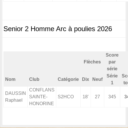
Senior 2 Homme Arc à poulies 2026
Score
Flèches
par
série
Série
Sc
Nom
Club
Catégorie
Dix
Neuf
1
to
CONFLANS
DAUSSIN
SAINTE-
S2HCO
18'
27
345
3
Raphael
HONORINE