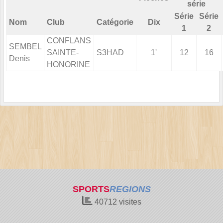
série
Série
Série
Nom
Club
Catégorie
Dix
1
2
CONFLANS
SEMBEL
SAINTE-
S3HAD
1'
12
16
Denis
HONORINE
SPORTS
REGIONS
40712
visites