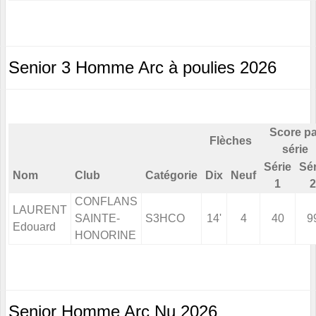
Senior 3 Homme Arc à poulies 2026
Score pa
Flèches
série
Série
Sér
Nom
Club
Catégorie
Dix
Neuf
1
2
CONFLANS
LAURENT
SAINTE-
S3HCO
14'
4
40
9
Edouard
HONORINE
Senior Homme Arc Nu 2026