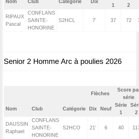
Nom
Club
Catégorie
Dix
1
2
CONFLANS
RIPAUX
SAINTE-
S2HCL
7'
37
72
Pascal
HONORINE
Senior 2 Homme Arc à poulies 2026
Score pa
Flèches
série
Série
Sér
Nom
Club
Catégorie
Dix
Neuf
1
2
CONFLANS
DAUSSIN
SAINTE-
S2HCO
21'
6
40
11
Raphael
HONORINE