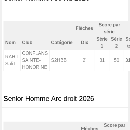
Score par
Flèches
série
Série
Série
S
Nom
Club
Catégorie
Dix
1
2
t
CONFLANS
RAHIL
SAINTE-
S2HBB
2'
31
50
3
SaÏd
HONORINE
Senior Homme Arc droit 2026
Score par
Flèches