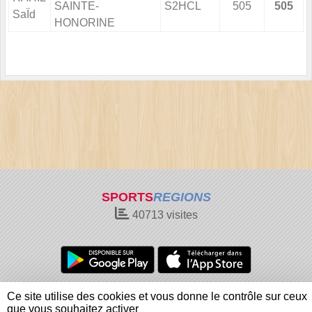
SAINTE-
S2HCL
505
505
SaÏd
HONORINE
SPORTS
REGIONS
40713
visites
Charte cookies
Gestion des cookies
Ce site utilise des cookies et vous donne le contrôle sur ceux
Informations légales
Signaler un contenu inapproprié
que vous souhaitez activer